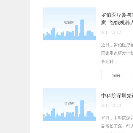
罗伯医疗参与
家 “智能机器
2017-12-12
近日，罗伯医疗
国家重点研发计划
长期科...
more
中科院深圳先
2017-12-20
19日，中科院
副所长王磊一行