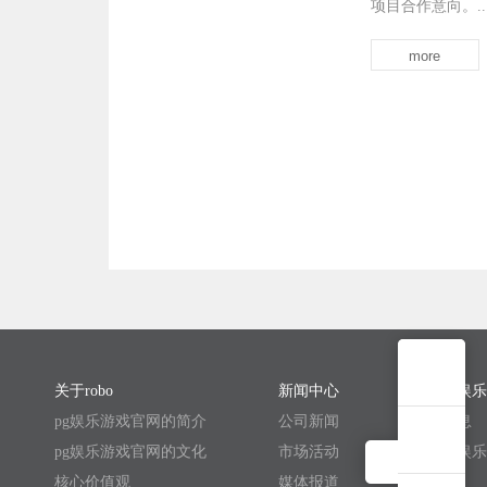
项目合作意向。..
more
关于robo
新闻中心
联系pg娱
pg娱乐游戏官网的简介
公司新闻
招聘信息
pg娱乐游戏官网的文化
市场活动
联系pg娱
核心价值观
媒体报道