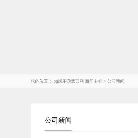
您的位置：
pg娱乐游戏官网
新闻中心
>
公司新闻
公司新闻