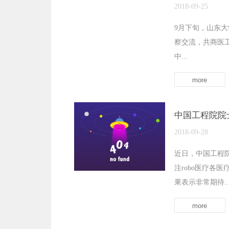
2018-09-25
9月下旬，山东大
察交流，共商医
中...
more
中国工程院院士
2018-09-28
近日，中国工程院
注robo医疗各
果表示非常期待..
more