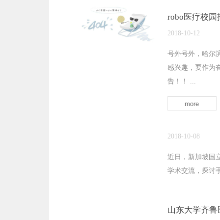
robo医疗校
2018-10-12
号外号外，哈尔
感兴趣，要作为
告！！ ...
more
2018-10-08
近日，新加坡国立
学术交流，探讨手
山东大学齐鲁