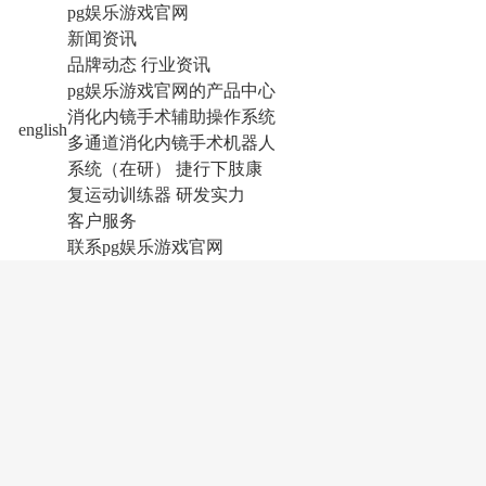
pg娱乐游戏官网
新闻资讯
品牌动态
行业资讯
pg娱乐游戏官网的产品中心
消化内镜手术辅助操作系统
english
多通道消化内镜手术机器人
系统（在研）
捷行下肢康
复运动训练器
研发实力
客户服务
联系pg娱乐游戏官网