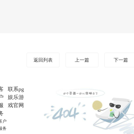
返回列表
上一篇
下一篇
客
联系pg
户
娱乐游
服
戏官网
务
客户
服务