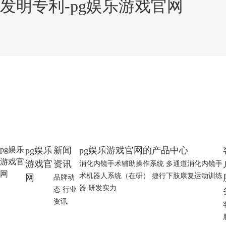
发明专利-pg娱乐游戏官网
pg娱乐
pg娱乐
新闻
pg娱乐游戏官网的产品中心
游戏官
游戏官
资讯
消化内镜手术辅助操作系统
多通道消化内镜手
网
术机器人系统（在研）
捷行下肢康复运动训练
网
品牌动
器
研发实力
态
行业
资讯