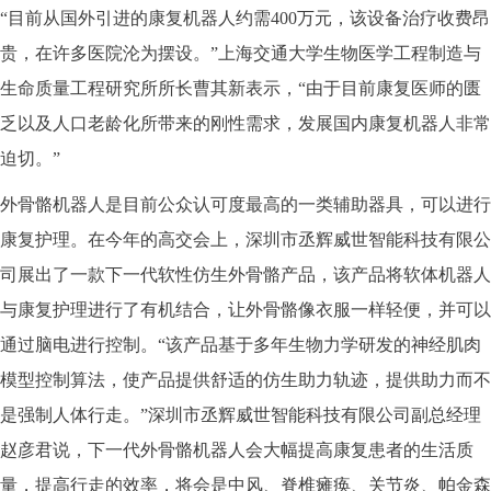
“目前从国外引进的康复机器人约需400万元，该设备治疗收费昂
贵，在许多医院沦为摆设。”上海交通大学生物医学工程制造与
生命质量工程研究所所长曹其新表示，“由于目前康复医师的匮
乏以及人口老龄化所带来的刚性需求，发展国内康复机器人非常
迫切。”
外骨骼机器人是目前公众认可度最高的一类辅助器具，可以进行
康复护理。在今年的高交会上，深圳市丞辉威世智能科技有限公
司展出了一款下一代软性仿生外骨骼产品，该产品将软体机器人
与康复护理进行了有机结合，让外骨骼像衣服一样轻便，并可以
通过脑电进行控制。“该产品基于多年生物力学研发的神经肌肉
模型控制算法，使产品提供舒适的仿生助力轨迹，提供助力而不
是强制人体行走。”深圳市丞辉威世智能科技有限公司副总经理
赵彦君说，下一代外骨骼机器人会大幅提高康复患者的生活质
量，提高行走的效率，将会是中风、脊椎瘫痪、关节炎、帕金森