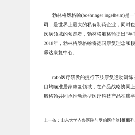
勃林格殷格翰(boehringer-ingel
司，是世界上最大的私有制药企业，同时
疾病领域的领跑者，勃林格殷格翰提出“卒中
2018年，勃林格殷格翰将德国康复理念和
霁达康复中心。
robo医疗研发的捷行下肢康复运动训
目均瞄准居家康复领域，在产品战略协同上具
殷格翰共同承推动新型医疗科技产品在脑
上一条：山东大学齐鲁医院与罗伯医疗签约消...
【返回列