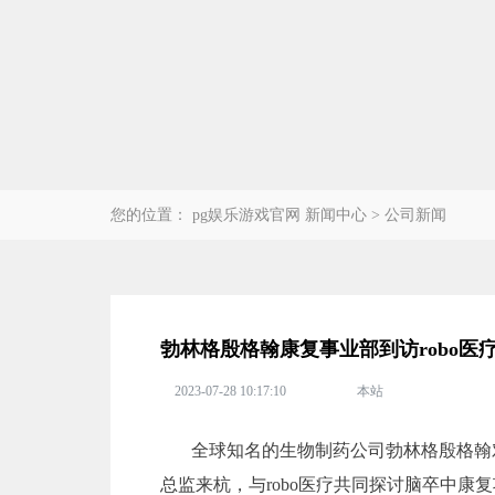
您的位置：
pg娱乐游戏官网
新闻中心
>
公司新闻
勃林格殷格翰康复事业部到访robo医
2023-07-28 10:17:10
本站
全球知名的生物制药公司勃林格殷格翰
总监来杭，与robo医疗共同探讨脑卒中康