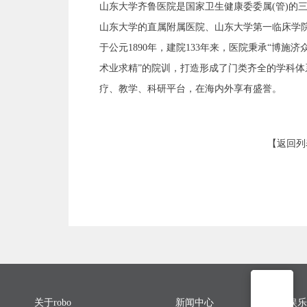
山东大学齐鲁医院是国家卫生健康委委属(管)的
山东大学的直属附属医院、山东大学第一临床学
于公元1890年，建院133年来，医院秉承“博施
术业求精”的院训，打造形成了门类齐全的学科
疗、教学、科研平台，在海内外享有盛誉。
【返回列
关于robo
新闻中心
联系pg娱