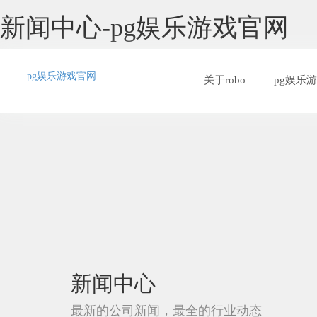
新闻中心-pg娱乐游戏官网
pg娱乐游戏官网
关于robo
pg娱乐
新闻中心
最新的公司新闻，最全的行业动态